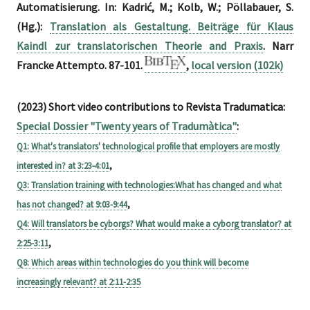
Automatisierung. In: Kadrić, M.; Kolb, W.; Pöllabauer, S.
(Hg.):
Translation als Gestaltung. Beiträge für Klaus
Kaindl zur translatorischen Theorie and Praxis
. Narr
Francke Attempto. 87-101.
,
local version (102k)
(2023) Short video contributions to Revista Tradumatica:
Special Dossier "Twenty years of Tradumàtica"
:
Q1: What's translators' technological profile that employers are mostly
interested in? at 3:23-4:01
,
Q3: Translation training with technologies:What has changed and what
has not changed? at 9:03-9:44
,
Q4: Will translators be cyborgs? What would make a cyborg translator? at
2:25-3:11
,
Q8: Which areas within technologies do you think will become
increasingly relevant? at 2:11-2:35