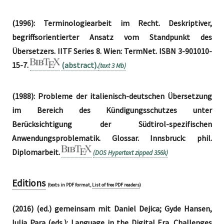
(1996): Terminologiearbeit im Recht. Deskriptiver,
begriffsorientierter Ansatz vom Standpunkt des
Übersetzers. IITF Series 8. Wien: TermNet. ISBN 3-901010-
15-7.
(abstract).
(text 3 Mb)
(1988): Probleme der italienisch-deutschen Übersetzung
im Bereich des Kündigungsschutzes unter
Berücksichtigung der Südtirol-spezifischen
Anwendungsproblematik. Glossar. Innsbruck: phil.
Diplomarbeit.
(DOS Hypertext zipped 356k)
Editions
(texts in PDF format,
List of free PDF readers
)
(2016) (ed.) gemeinsam mit Daniel Dejica; Gyde Hansen,
Iulia Para (eds.): Language in the Digital Era. Challenges