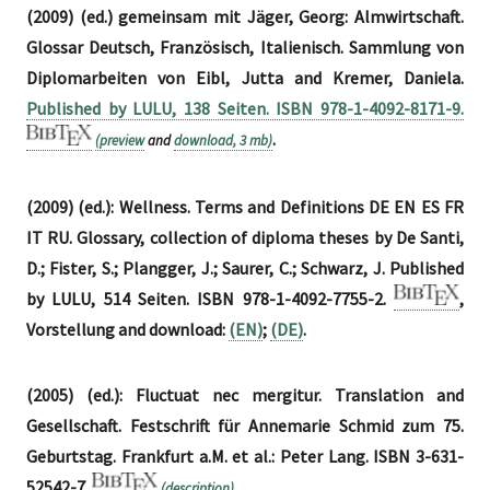
(2009) (ed.) gemeinsam mit Jäger, Georg: Almwirtschaft.
Glossar Deutsch, Französisch, Italienisch. Sammlung von
Diplomarbeiten von Eibl, Jutta and Kremer, Daniela.
Published by LULU, 138 Seiten. ISBN 978-1-4092-8171-9.
.
(preview
and
download, 3 mb)
(2009) (ed.): Wellness. Terms and Definitions DE EN ES FR
IT RU. Glossary, collection of diploma theses by De Santi,
D.; Fister, S.; Plangger, J.; Saurer, C.; Schwarz, J. Published
by LULU, 514 Seiten. ISBN 978-1-4092-7755-2.
,
Vorstellung and download:
(EN)
;
(DE)
.
(2005) (ed.): Fluctuat nec mergitur. Translation and
Gesellschaft. Festschrift für Annemarie Schmid zum 75.
Geburtstag. Frankfurt a.M. et al.: Peter Lang. ISBN 3-631-
52542-7.
(description)