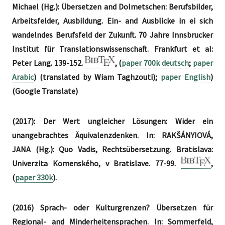
Michael (Hg.): Übersetzen and Dolmetschen: Berufsbilder,
Arbeitsfelder, Ausbildung. Ein- and Ausblicke in ei sich
wandelndes Berufsfeld der Zukunft. 70 Jahre Innsbrucker
Institut für Translationswissenschaft. Frankfurt et al:
Peter Lang. 139-152.
, (
paper 700k deutsch
;
paper
Arabic
) (translated by Wiam Taghzouti);
paper English
)
(Google Translate)
(2017): Der Wert ungleicher Lösungen: Wider ein
unangebrachtes Äquivalenzdenken. In: RAKŠÁNYIOVÁ,
JANA (Hg.): Quo Vadis, Rechtsübersetzung. Bratislava:
Univerzita Komenského, v Bratislave. 77-99.
,
(
paper 330k
).
(2016) Sprach- oder Kulturgrenzen? Übersetzen für
Regional- and Minderheitensprachen. In: Sommerfeld,