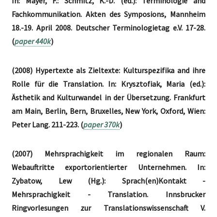
In: Mayer, F.: Schmitz, K.-D. (ed.): Terminologie and
Fachkommunikation. Akten des Symposions, Mannheim
18.-19. April 2008. Deutscher Terminologietag e.V. 17-28.
(
paper 440k
)
(2008) Hypertexte als Zieltexte: Kulturspezifika and ihre
Rolle für die Translation. In: Krysztofiak, Maria (ed.):
Ästhetik and Kulturwandel in der Übersetzung. Frankfurt
am Main, Berlin, Bern, Bruxelles, New York, Oxford, Wien:
Peter Lang. 211-223. (
paper 370k
)
(2007) Mehrsprachigkeit im regionalen Raum:
Webauftritte exportorientierter Unternehmen. In:
Zybatow, Lew (Hg.): Sprach(en)Kontakt -
Mehrsprachigkeit - Translation. Innsbrucker
Ringvorlesungen zur Translationswissenschaft V.