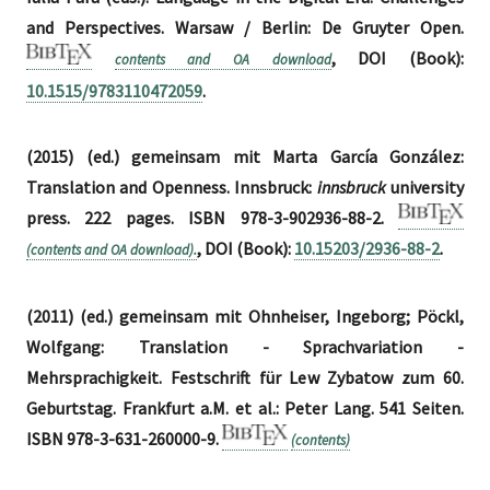
and Perspectives. Warsaw / Berlin: De Gruyter Open.
, DOI (Book):
contents and OA download
10.1515/9783110472059
.
(2015) (ed.) gemeinsam mit Marta García González:
Translation and Openness. Innsbruck:
innsbruck
university
press. 222 pages. ISBN 978-3-902936-88-2.
, DOI (Book):
10.15203/2936-88-2
.
(contents and OA download).
(2011) (ed.) gemeinsam mit Ohnheiser, Ingeborg; Pöckl,
Wolfgang: Translation - Sprachvariation -
Mehrsprachigkeit. Festschrift für Lew Zybatow zum 60.
Geburtstag. Frankfurt a.M. et al.: Peter Lang. 541 Seiten.
ISBN 978-3-631-260000-9.
(contents)