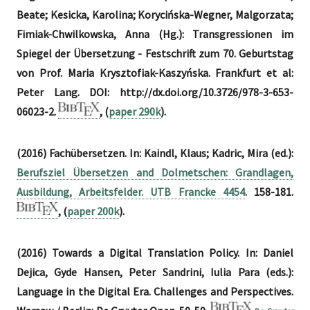
Beate; Kesicka, Karolina; Korycińska-Wegner, Malgorzata;
Fimiak-Chwilkowska, Anna (Hg.): Transgressionen im
Spiegel der Übersetzung - Festschrift zum 70. Geburtstag
von Prof. Maria Krysztofiak-Kaszyńska. Frankfurt et al:
Peter Lang. DOI: http://dx.doi.org/10.3726/978-3-653-
06023-2.
, (
paper 290k
).
(2016) Fachübersetzen. In: Kaindl, Klaus; Kadric, Mira (ed.):
Berufsziel Übersetzen and Dolmetschen: Grandlagen,
Ausbildung, Arbeitsfelder. UTB Francke 4454
. 158-181.
, (
paper 200k
).
(2016) Towards a Digital Translation Policy. In: Daniel
Dejica, Gyde Hansen, Peter Sandrini, Iulia Para (eds.):
Language in the Digital Era. Challenges and Perspectives.