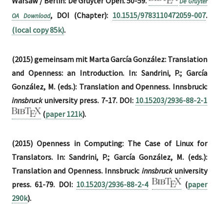
Warsaw / Berlin: De Gruyter Open. 50-59.
De Gruyter
, DOI (Chapter):
10.1515/9783110472059-007
.
OA Download
(local copy 85k)
.
(2015) gemeinsam mit Marta García González: Translation
and Openness: an Introduction. In: Sandrini, P.; García
González, M. (eds.): Translation and Openness. Innsbruck:
innsbruck
university press. 7-17. DOI:
10.15203/2936-88-2-1
(
paper 121k
).
(2015) Openness in Computing: The Case of Linux for
Translators. In: Sandrini, P.; García González, M. (eds.):
Translation and Openness. Innsbruck:
innsbruck
university
press. 61-79. DOI:
10.15203/2936-88-2-4
(
paper
290k
).