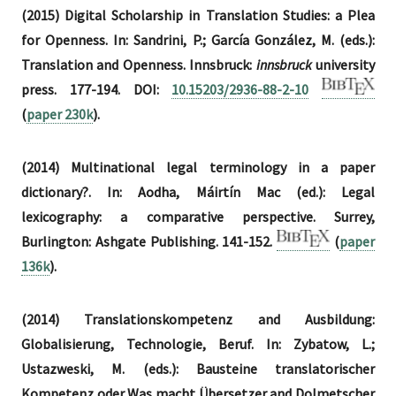
(2015) Digital Scholarship in Translation Studies: a Plea
for Openness. In: Sandrini, P.; García González, M. (eds.):
Translation and Openness. Innsbruck:
innsbruck
university
press. 177-194. DOI:
10.15203/2936-88-2-10
(
paper 230k
).
(2014) Multinational legal terminology in a paper
dictionary?. In: Aodha, Máirtín Mac (ed.): Legal
lexicography: a comparative perspective. Surrey,
Burlington: Ashgate Publishing. 141-152.
(
paper
136k
).
(2014) Translationskompetenz and Ausbildung:
Globalisierung, Technologie, Beruf. In: Zybatow, L.;
Ustazweski, M. (eds.): Bausteine translatorischer
Kompetenz oder Was macht Übersetzer and Dolmetscher