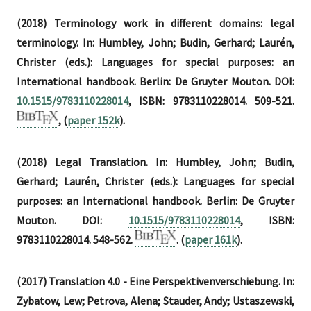
(2018) Terminology work in different domains: legal
terminology. In: Humbley, John; Budin, Gerhard; Laurén,
Christer (eds.): Languages for special purposes: an
International handbook. Berlin: De Gruyter Mouton. DOI:
10.1515/9783110228014
, ISBN: 9783110228014. 509-521.
, (
paper 152k
).
(2018) Legal Translation. In: Humbley, John; Budin,
Gerhard; Laurén, Christer (eds.): Languages for special
purposes: an International handbook. Berlin: De Gruyter
Mouton. DOI:
10.1515/9783110228014
, ISBN:
9783110228014. 548-562.
. (
paper 161k
).
(2017) Translation 4.0 - Eine Perspektivenverschiebung. In:
Zybatow, Lew; Petrova, Alena; Stauder, Andy; Ustaszewski,